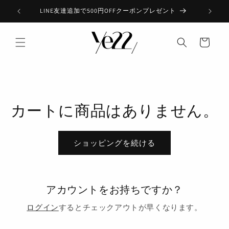
Skip to
LINE友達追加で500円OFFクーポンプレゼント
Am
content
カ
ー
ト
カートに商品はありません。
ショッピングを続ける
アカウントをお持ちですか？
ログイン
するとチェックアウトが早くなります。