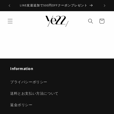
Skip to
LINE友達追加で500円OFFクーポンプレゼント
Am
content
カ
ー
ト
Information
プライバシーポリシー
送料とお支払い方法について
返金ポリシー